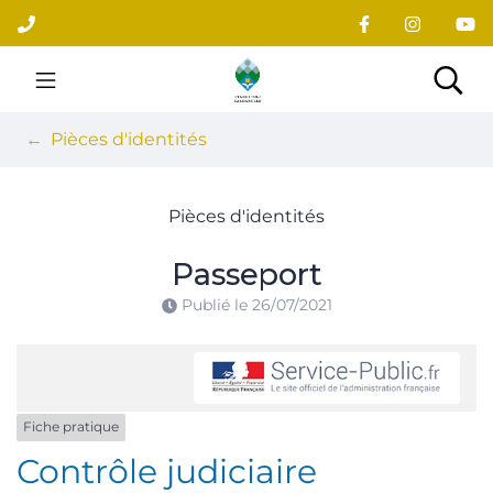
Gestion des traceurs
Aller
au
contenu
Site officiel du village
Rec
Pièces d'identités
Pièces d'identités
Passeport
Publié le
26/07/2021
Fiche pratique
Contrôle judiciaire