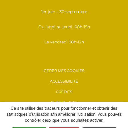
1er juin – 30 septembre
Du lundi au jeudi 08h-15h
Le vendredi 08h-12h
GÉRER MES COOKIES
ACCESSIBILITÉ
CRÉDITS
PLAN DU SITE
Ce site utilise des traceurs pour fonctionner et obtenir des
MENTIONS LÉGALES
statistiques d'utilisation afin améliorer l'utilisation, vous pouvez
contrôler ceux que vous souhaitez activer.
POLITIQUE DE CONFIDENTIALITÉ