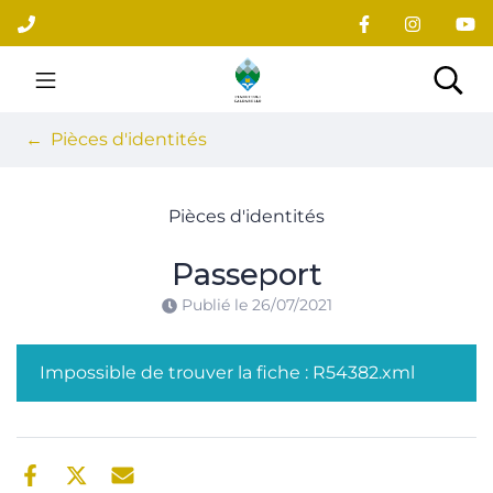
Gestion des traceurs
Aller
au
contenu
Site officiel du village
Rec
Pièces d'identités
Pièces d'identités
Passeport
Publié le
26/07/2021
Impossible de trouver la fiche : R54382.xml