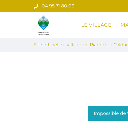
Gestion des traceurs
Aller
04 95 71 80 06
au
contenu
LE VILLAGE
MA
Site officiel du village de Pian
Site officiel du village de Pianottoli-Caldar
Impossible de t