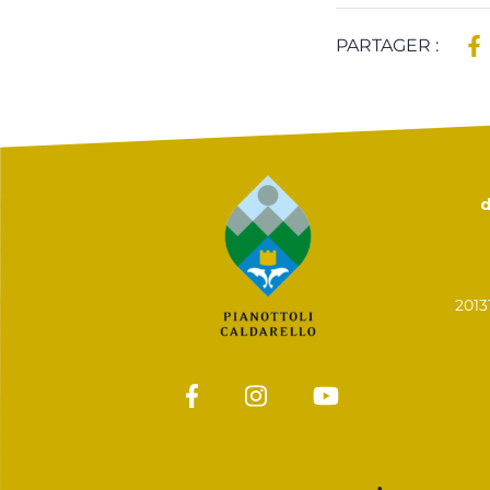
PARTAGER :
d
201