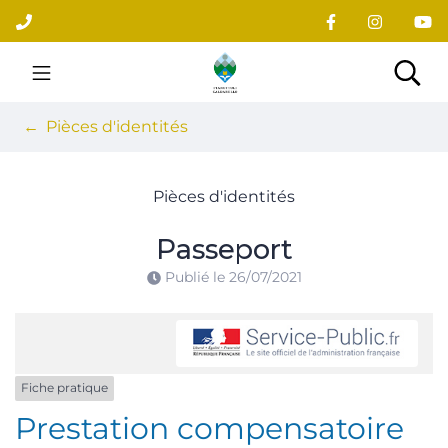
Gestion des traceurs
Aller
au
contenu
Site officiel du village
Rec
Pièces d'identités
Pièces d'identités
Passeport
Publié le
26/07/2021
Fiche pratique
Prestation compensatoire