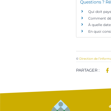
Questions ? Ré
Qui doit paye
Comment déte
À quelle dat
En quoi consi
©
Direction de l’inform
PARTAGER :
d