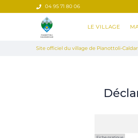
Gestion des traceurs
Aller
04 95 71 80 06
au
contenu
LE VILLAGE
MA
Site officiel du village de Pian
Site officiel du village de Pianottoli-Caldar
Décla
Fiche pratique