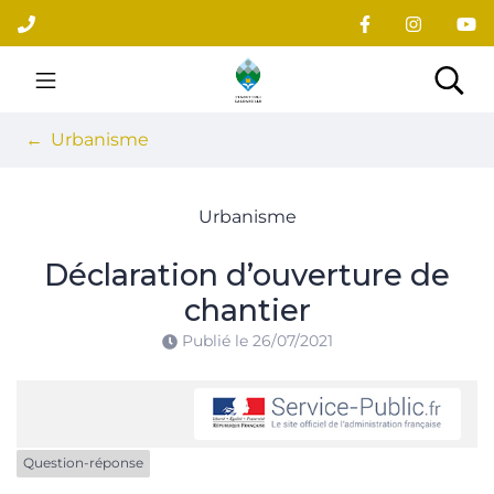
Gestion des traceurs
Aller
au
contenu
Site officiel du village
Rec
Urbanisme
Urbanisme
Déclaration d’ouverture de
chantier
Publié le
26/07/2021
Question-réponse