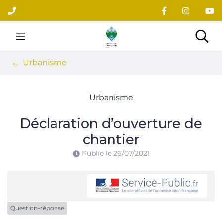
Gestion des traceurs
Aller
au
contenu
Site officiel du village
Rec
Urbanisme
Urbanisme
Déclaration d’ouverture de
chantier
Publié le
26/07/2021
Question-réponse