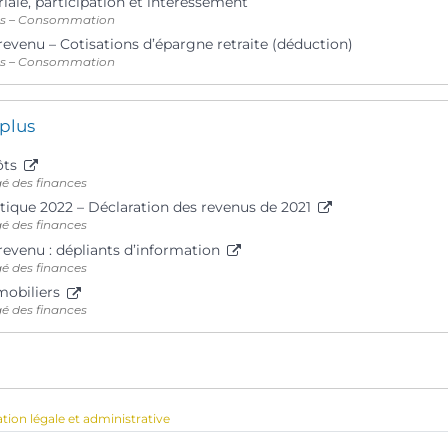
iale, participation et intéressement
ts – Consommation
revenu – Cotisations d’épargne retraite (déduction)
ts – Consommation
 plus
ôts
gé des finances
tique 2022 – Déclaration des revenus de 2021
gé des finances
revenu : dépliants d’information
gé des finances
mobiliers
gé des finances
ation légale et administrative