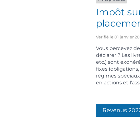
Impôt sur
placeme
Vérifié le 01 janvier 
Vous percevez d
déclarer ? Les li
etc.) sont exonéré
fixes (obligations,
régimes spéciaux 
en actions et l’as
Revenus 202