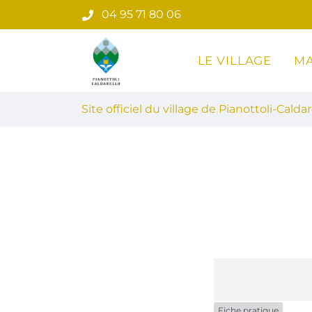
Gestion des traceurs
Aller
04 95 71 80 06
au
contenu
LE VILLAGE
MA
Site officiel du village de Pian
Site officiel du village de Pianottoli-Caldar
Fiche pratique