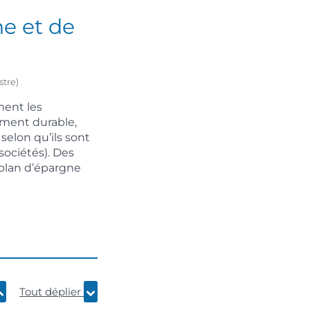
e et de
stre)
ent les
ement durable,
selon qu’ils sont
 sociétés). Des
 plan d’épargne
Tout déplier