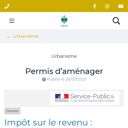
Gestion des traceurs
Aller
au
contenu
Site officiel du village
Rec
Urbanisme
Urbanisme
Permis d’aménager
Publié le
26/07/2021
Dossier
Impôt sur le revenu :