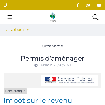
Gestion des traceurs
Aller
au
contenu
Site officiel du village
Rec
Urbanisme
Urbanisme
Permis d’aménager
Publié le
26/07/2021
Fiche pratique
Impôt sur le revenu –