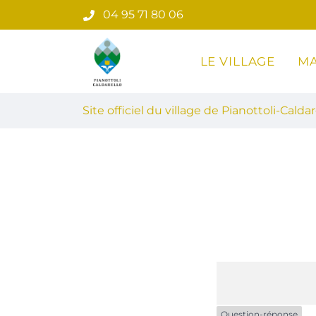
Gestion des traceurs
Aller
04 95 71 80 06
au
contenu
LE VILLAGE
MA
Site officiel du village de Pian
Site officiel du village de Pianottoli-Caldar
Question-réponse