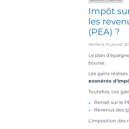
Impôt su
les reven
(PEA) ?
Vérifié le 01 janvier 
Le plan d’épargne
bourse.
Les gains réalisé
exonérés d’impô
Toutefois, ces gai
Retrait sur le 
Revenus des
t
L’imposition des 