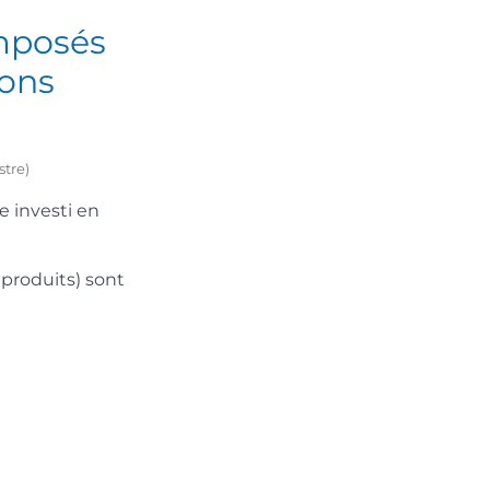
mposés
ions
stre)
e investi en
 produits) sont