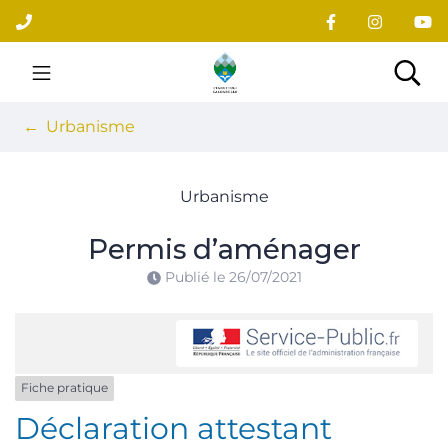
Gestion des traceurs
Aller
au
contenu
Site officiel du village
Rec
Urbanisme
Urbanisme
Permis d’aménager
Publié le
26/07/2021
Fiche pratique
Déclaration attestant