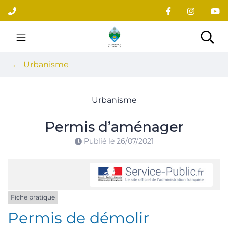
Gestion des traceurs
Aller
au
contenu
Site officiel du village
Rec
Urbanisme
Urbanisme
Permis d’aménager
Publié le
26/07/2021
Fiche pratique
Permis de démolir