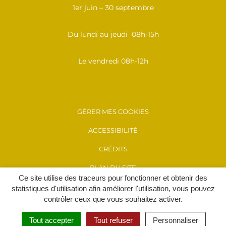
1er juin – 30 septembre
Du lundi au jeudi 08h-15h
Le vendredi 08h-12h
GÉRER MES COOKIES
ACCESSIBILITÉ
CRÉDITS
PLAN DU SITE
Ce site utilise des traceurs pour fonctionner et obtenir des
MENTIONS LÉGALES
statistiques d'utilisation afin améliorer l'utilisation, vous pouvez
contrôler ceux que vous souhaitez activer.
POLITIQUE DE CONFIDENTIALITÉ
Tout accepter
Tout refuser
Personnaliser