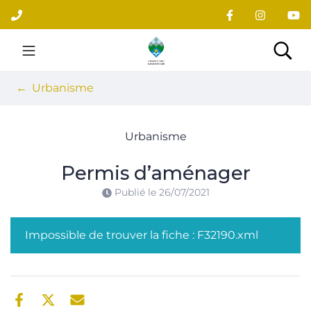
Gestion des traceurs
Aller
au
contenu
Site officiel du village
Rec
Urbanisme
Urbanisme
Permis d’aménager
Publié le
26/07/2021
Impossible de trouver la fiche : F32190.xml