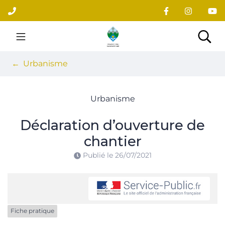
Gestion des traceurs
Aller
au
contenu
Site officiel du village
Rec
Urbanisme
Urbanisme
Déclaration d’ouverture de
chantier
Publié le
26/07/2021
Fiche pratique