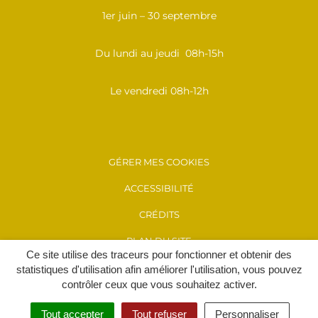
1er juin – 30 septembre
Du lundi au jeudi 08h-15h
Le vendredi 08h-12h
GÉRER MES COOKIES
ACCESSIBILITÉ
CRÉDITS
PLAN DU SITE
Ce site utilise des traceurs pour fonctionner et obtenir des
MENTIONS LÉGALES
statistiques d'utilisation afin améliorer l'utilisation, vous pouvez
contrôler ceux que vous souhaitez activer.
POLITIQUE DE CONFIDENTIALITÉ
Tout accepter
Tout refuser
Personnaliser