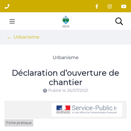
Gestion des traceurs
Aller
au
contenu
Site officiel du village
Rec
Urbanisme
Urbanisme
Déclaration d’ouverture de
chantier
Publié le
26/07/2021
Fiche pratique