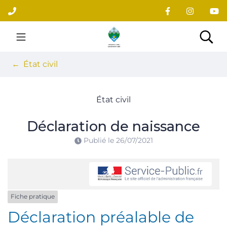
Gestion des traceurs
Aller
au
contenu
Site officiel du village
Rec
État civil
État civil
Déclaration de naissance
Publié le
26/07/2021
Fiche pratique
Déclaration préalable de