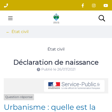
Gestion des traceurs
Aller
au
contenu
Site officiel du village
Rec
État civil
État civil
Déclaration de naissance
Publié le
26/07/2021
Question-réponse
Urbanisme : quelle est la