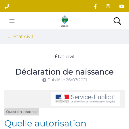
Gestion des traceurs
Aller
au
contenu
Site officiel du village
Rec
État civil
État civil
Déclaration de naissance
Publié le
26/07/2021
Question-réponse
Quelle autorisation