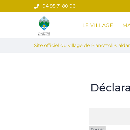
Gestion des traceurs
Aller
04 95 71 80 06
au
contenu
LE VILLAGE
MA
Site officiel du village de Pian
Site officiel du village de Pianottoli-Caldar
Déclar
Dossier