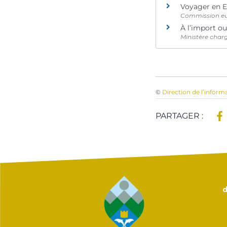
Voyager en E
Commission e
À l’import ou
Ministère char
©
Direction de l’inform
PARTAGER :
d