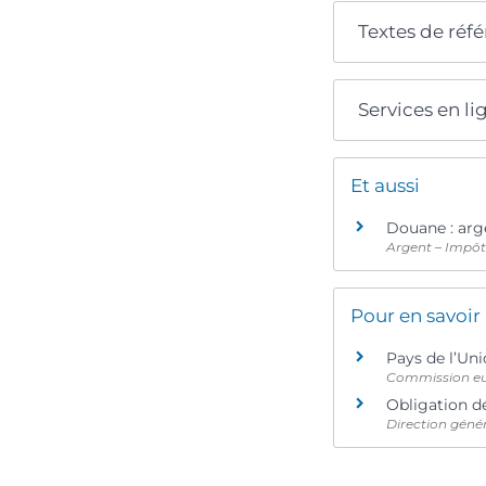
Textes de réf
Services en li
Et aussi
Douane : arge
Argent – Impô
Pour en savoir
Pays de l’Un
Commission e
Obligation dé
Direction génér