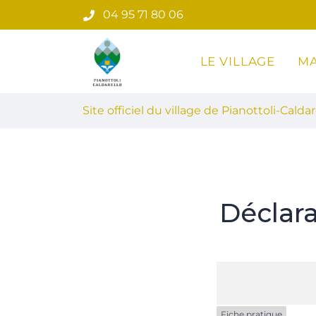
Gestion des traceurs
Aller
04 95 71 80 06
au
contenu
LE VILLAGE
MA
Site officiel du village de Pian
Site officiel du village de Pianottoli-Caldar
Déclar
Fiche pratique