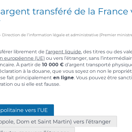
argent transféré de la France 
r
1 – Direction de l’information légale et administrative (Premier ministr
sférer librement de
l’argent liquide
, des titres ou des val
on européenne (UE)
ou vers l’étranger, sans l’intermédiai
caire. À partir de
10 000 €
d’argent transporté physiq
claration à la douane, que vous soyez on non le propriéta
 se fait principalement
en ligne
. Vous pouvez être sanct
ration ou si elle est fausse.
olitaine vers l’UE
pole, Dom et Saint Martin) vers l’étranger