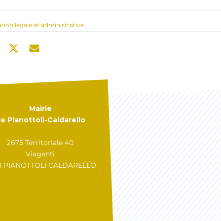
ation légale et administrative
Mairie
e Pianottoli-Caldarello
2675 Territoriale 40
Viagenti
31 PIANOTTOLI CALDARELLO