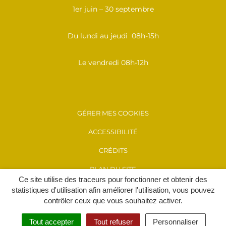
1er juin – 30 septembre
Du lundi au jeudi 08h-15h
Le vendredi 08h-12h
GÉRER MES COOKIES
ACCESSIBILITÉ
CRÉDITS
PLAN DU SITE
Ce site utilise des traceurs pour fonctionner et obtenir des
MENTIONS LÉGALES
statistiques d'utilisation afin améliorer l'utilisation, vous pouvez
contrôler ceux que vous souhaitez activer.
POLITIQUE DE CONFIDENTIALITÉ
Tout accepter
Tout refuser
Personnaliser