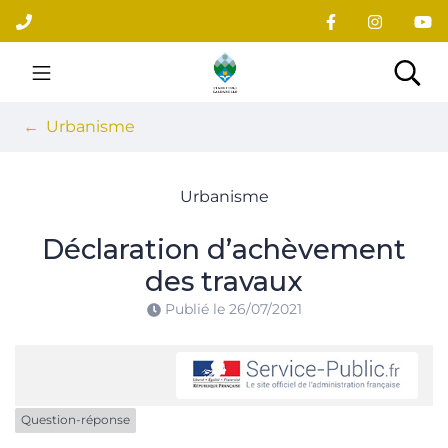
Gestion des traceurs
Aller
au
contenu
Site officiel du village
Rec
Urbanisme
Urbanisme
Déclaration d’achèvement
des travaux
Publié le
26/07/2021
Question-réponse