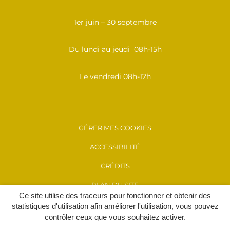
1er juin – 30 septembre
Du lundi au jeudi 08h-15h
Le vendredi 08h-12h
GÉRER MES COOKIES
ACCESSIBILITÉ
CRÉDITS
PLAN DU SITE
Ce site utilise des traceurs pour fonctionner et obtenir des
MENTIONS LÉGALES
statistiques d'utilisation afin améliorer l'utilisation, vous pouvez
contrôler ceux que vous souhaitez activer.
POLITIQUE DE CONFIDENTIALITÉ