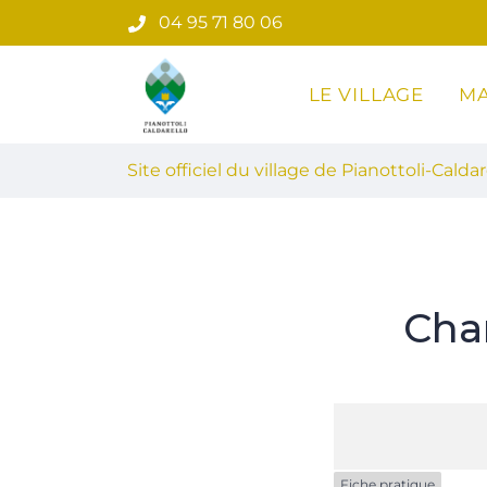
Gestion des traceurs
Aller
04 95 71 80 06
au
contenu
LE VILLAGE
MA
Site officiel du village de Pian
Site officiel du village de Pianottoli-Caldar
Cha
Fiche pratique