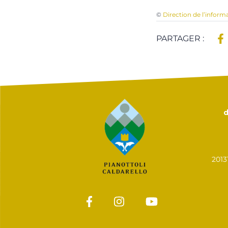
©
Direction de l’inform
PARTAGER :
d
201