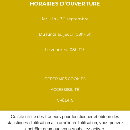
HORAIRES D’OUVERTURE
1er juin – 30 septembre
Du lundi au jeudi 08h-15h
Le vendredi 08h-12h
GÉRER MES COOKIES
ACCESSIBILITÉ
CRÉDITS
PLAN DU SITE
Ce site utilise des traceurs pour fonctionner et obtenir des
MENTIONS LÉGALES
statistiques d'utilisation afin améliorer l'utilisation, vous pouvez
contrôler ceux que vous souhaitez activer.