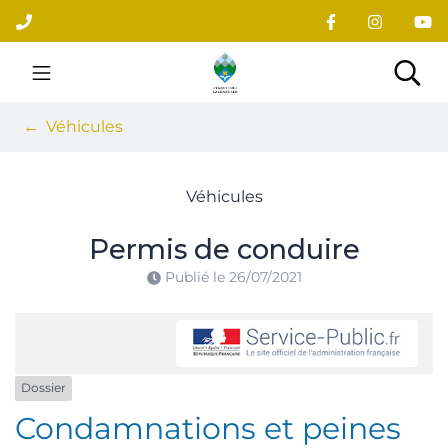
Gestion des traceurs
Aller
au
contenu
Site officiel du village
Rec
Véhicules
Véhicules
Permis de conduire
Publié le
26/07/2021
Dossier
Condamnations et peines