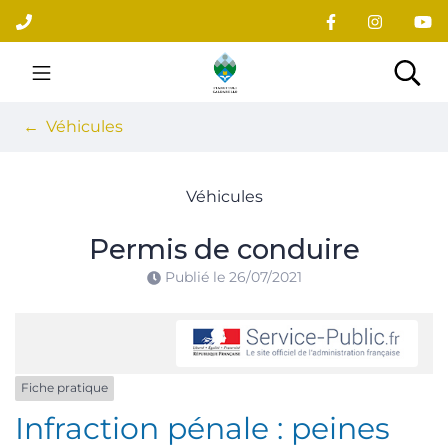
Gestion des traceurs
Aller
au
contenu
Site officiel du village
Rec
Véhicules
Véhicules
Permis de conduire
Publié le
26/07/2021
Fiche pratique
Infraction pénale : peines