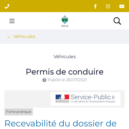
Gestion des traceurs
Aller
au
contenu
Site officiel du village
Rec
Véhicules
Véhicules
Permis de conduire
Publié le
26/07/2021
Fiche pratique
Recevabilité du dossier de