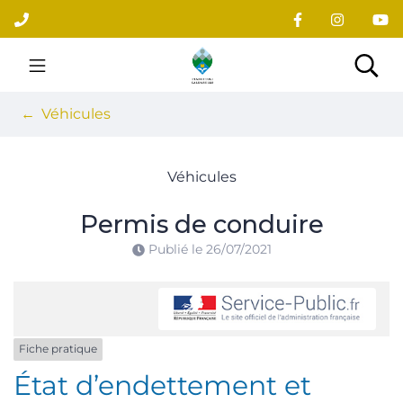
Gestion des traceurs
Aller
au
contenu
Site officiel du village
Rec
Véhicules
Véhicules
Permis de conduire
Publié le
26/07/2021
Fiche pratique
État d’endettement et