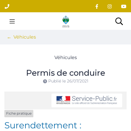
Gestion des traceurs
Aller
au
contenu
Site officiel du village
Rec
Véhicules
Véhicules
Permis de conduire
Publié le
26/07/2021
Fiche pratique
Surendettement :