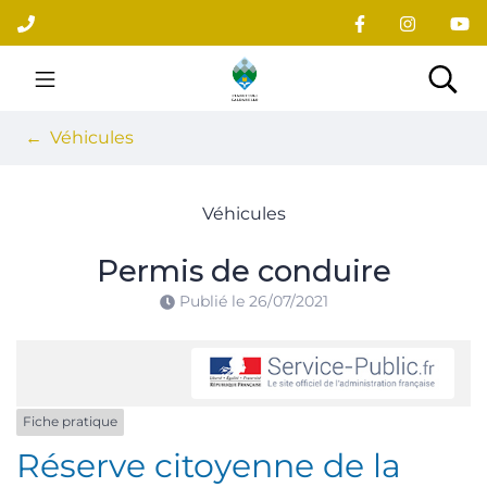
Gestion des traceurs
Aller
au
contenu
Site officiel du village
Rec
Véhicules
Véhicules
Permis de conduire
Publié le
26/07/2021
Fiche pratique
Réserve citoyenne de la