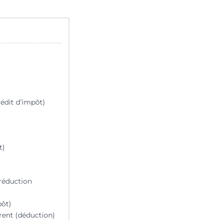
édit d’impôt)
t)
(réduction
pôt)
rent (déduction)