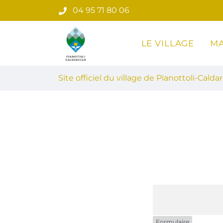
Gestion des traceurs
Aller
04 95 71 80 06
au
contenu
LE VILLAGE
MA
Site officiel du village de Pian
Site officiel du village de Pianottoli-Caldar
Formulaire