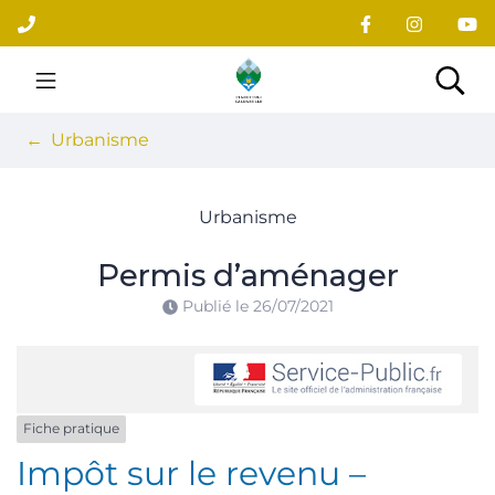
Gestion des traceurs
Aller
au
contenu
Site officiel du village
Rec
Urbanisme
Urbanisme
Permis d’aménager
Publié le
26/07/2021
Fiche pratique
Impôt sur le revenu –