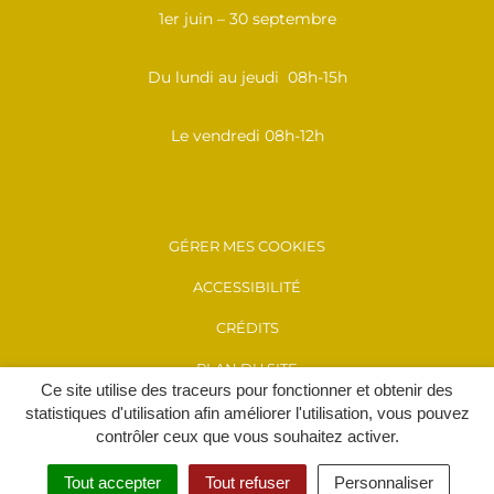
1er juin – 30 septembre
Du lundi au jeudi 08h-15h
Le vendredi 08h-12h
GÉRER MES COOKIES
ACCESSIBILITÉ
CRÉDITS
PLAN DU SITE
Ce site utilise des traceurs pour fonctionner et obtenir des
MENTIONS LÉGALES
statistiques d'utilisation afin améliorer l'utilisation, vous pouvez
contrôler ceux que vous souhaitez activer.
POLITIQUE DE CONFIDENTIALITÉ
Tout accepter
Tout refuser
Personnaliser