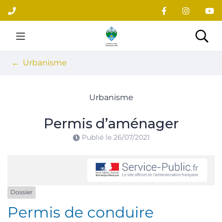
Gestion des traceurs
Aller
au
contenu
Site officiel du village
Rec
Urbanisme
Urbanisme
Permis d’aménager
Publié le
26/07/2021
Dossier
Permis de conduire