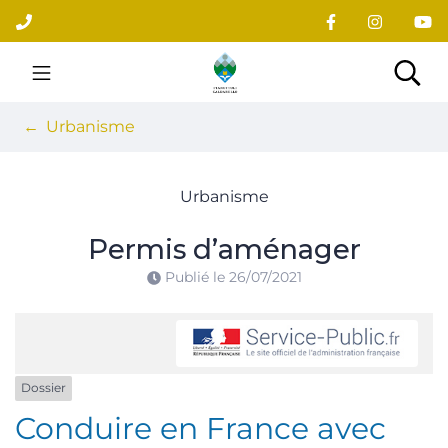
Gestion des traceurs
Aller
au
contenu
Site officiel du village
Rec
Urbanisme
Urbanisme
Permis d’aménager
Publié le
26/07/2021
Dossier
Conduire en France avec