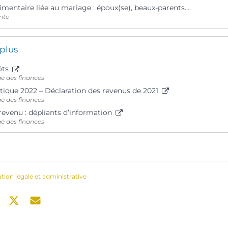
imentaire liée au mariage : époux(se), beaux-parents….
rité
 plus
ôts
gé des finances
tique 2022 – Déclaration des revenus de 2021
gé des finances
revenu : dépliants d’information
gé des finances
ation légale et administrative