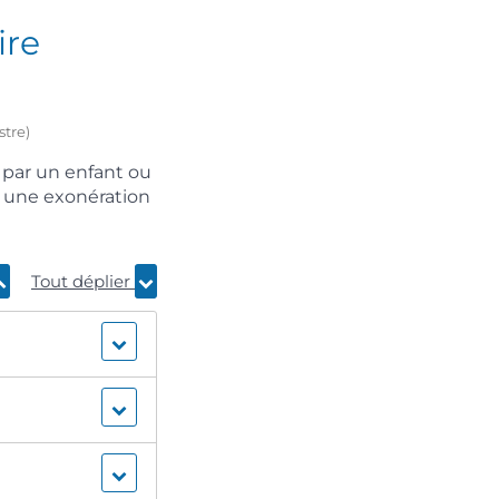
ire
stre)
 par un enfant ou
s une exonération
Tout déplier