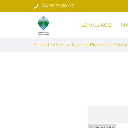
Gestion des traceurs
Aller
04 95 71 80 06
au
contenu
LE VILLAGE
MA
Site officiel du village de Pian
Site officiel du village de Pianottoli-Caldar
Fiche pratique