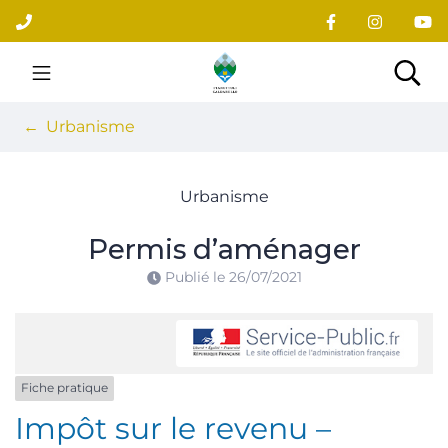
Gestion des traceurs
Aller
au
contenu
Site officiel du village
Rec
Urbanisme
Urbanisme
Permis d’aménager
Publié le
26/07/2021
Fiche pratique
Impôt sur le revenu –