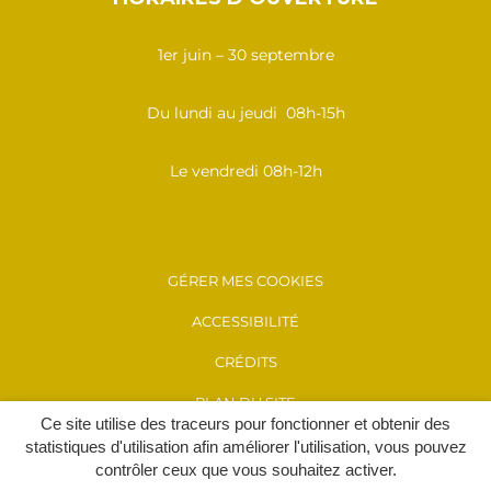
1er juin – 30 septembre
Du lundi au jeudi 08h-15h
Le vendredi 08h-12h
GÉRER MES COOKIES
ACCESSIBILITÉ
CRÉDITS
PLAN DU SITE
Ce site utilise des traceurs pour fonctionner et obtenir des
MENTIONS LÉGALES
statistiques d'utilisation afin améliorer l'utilisation, vous pouvez
contrôler ceux que vous souhaitez activer.
POLITIQUE DE CONFIDENTIALITÉ