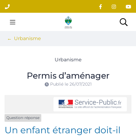
Gestion des traceurs
Aller
au
contenu
Site officiel du village
Rec
Urbanisme
Urbanisme
Permis d’aménager
Publié le
26/07/2021
Question-réponse
Un enfant étranger doit-il