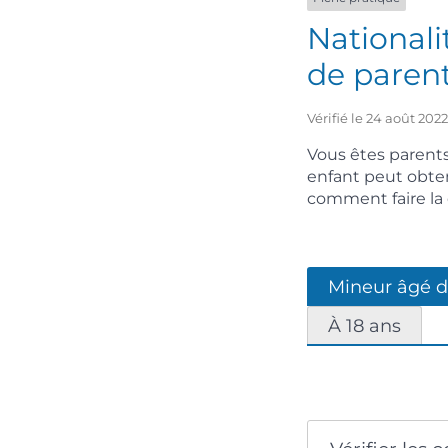
Nationali
de paren
Vérifié le 24 août 202
Vous êtes parents
enfant peut obteni
comment faire la 
Mineur âgé de
À 18 ans