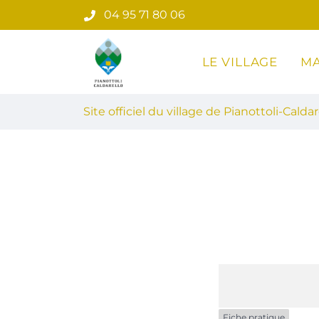
Gestion des traceurs
Aller
04 95 71 80 06
au
contenu
LE VILLAGE
MA
Site officiel du village de Pian
Site officiel du village de Pianottoli-Caldar
Fiche pratique