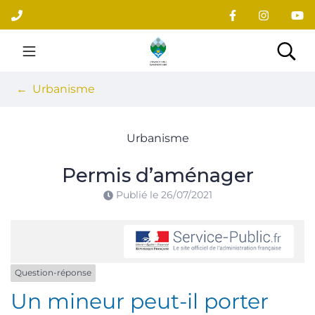
Gestion des traceurs
Aller
au
contenu
Site officiel du village
Rec
Urbanisme
Urbanisme
Permis d’aménager
Publié le
26/07/2021
Question-réponse
Un mineur peut-il porter