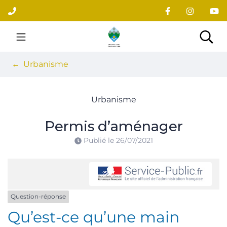
Gestion des traceurs
Aller
au
contenu
Site officiel du village
Rec
Urbanisme
Urbanisme
Permis d’aménager
Publié le
26/07/2021
Question-réponse
Qu’est-ce qu’une main