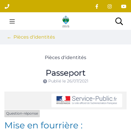
Gestion des traceurs
Aller
au
contenu
Site officiel du village
Rec
Pièces d'identités
Pièces d'identités
Passeport
Publié le
26/07/2021
Question-réponse
Mise en fourrière :