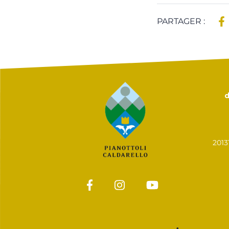
PARTAGER :
d
201