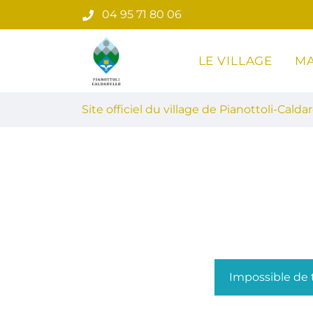
Gestion des traceurs
Aller
04 95 71 80 06
au
contenu
LE VILLAGE
MA
Site officiel du village de Pian
Site officiel du village de Pianottoli-Caldar
Impossible de t