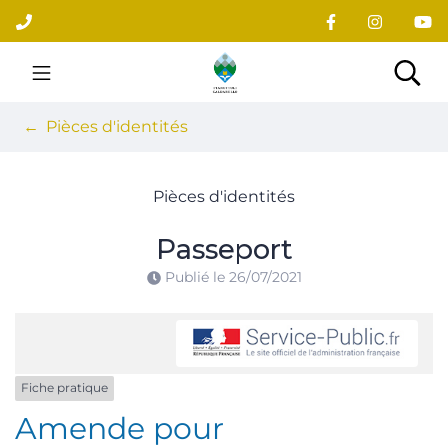
Gestion des traceurs
Aller
au
contenu
Site officiel du village
Rec
Pièces d'identités
Pièces d'identités
Passeport
Publié le
26/07/2021
Fiche pratique
Amende pour