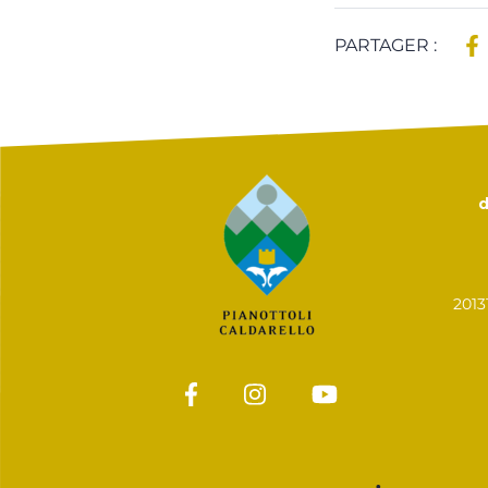
PARTAGER :
d
201