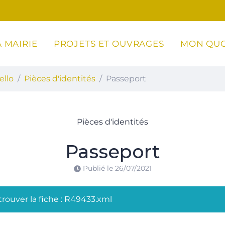
 MAIRIE
PROJETS ET OUVRAGES
MON QUO
ottoli-Caldarello
ello
Pièces d'identités
Passeport
Pièces d'identités
Passeport
Publié le
26/07/2021
rouver la fiche : R49433.xml