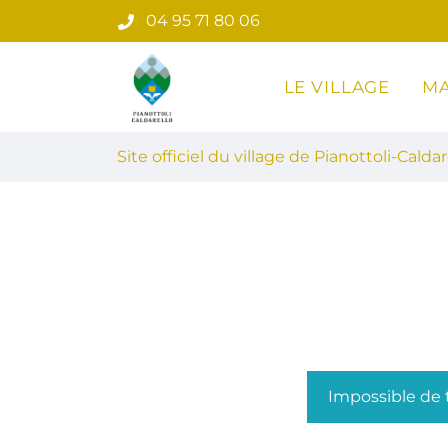
Gestion des traceurs
Aller
04 95 71 80 06
au
contenu
LE VILLAGE
MA
Site officiel du village de Pian
Site officiel du village de Pianottoli-Caldar
Impossible de t