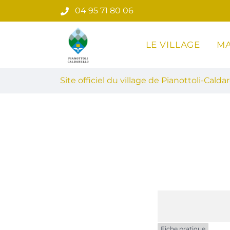
Gestion des traceurs
Aller
04 95 71 80 06
au
contenu
LE VILLAGE
MA
Site officiel du village de Pian
Site officiel du village de Pianottoli-Caldar
Fiche pratique