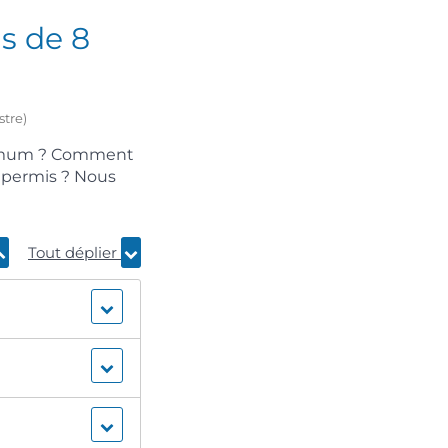
s de 8
stre)
nimum ? Comment
u permis ? Nous
Tout déplier