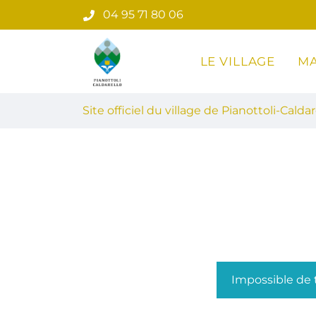
Gestion des traceurs
Aller
04 95 71 80 06
au
contenu
LE VILLAGE
MA
Site officiel du village de Pian
Site officiel du village de Pianottoli-Caldar
Impossible de t