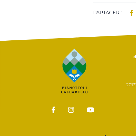
PARTAGER :
d
201