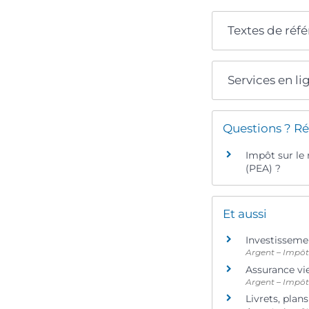
Textes de réf
Services en li
Questions ? Ré
Impôt sur le
(PEA) ?
Et aussi
Investisseme
Argent – Impô
Assurance vi
Argent – Impô
Livrets, pla