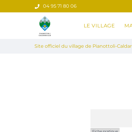
Gestion des traceurs
Aller
04 95 71 80 06
au
contenu
LE VILLAGE
MA
Site officiel du village de Pian
Site officiel du village de Pianottoli-Caldar
Fiche pratique