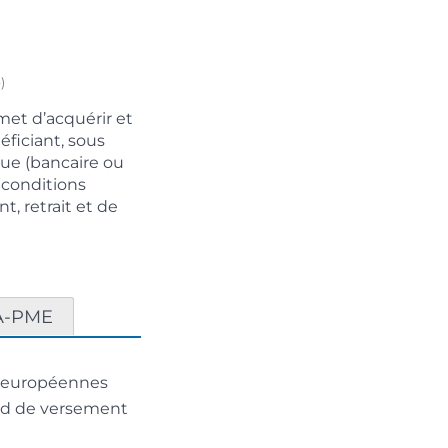
)
met d’acquérir et
éficiant, sous
que (bancaire ou
s conditions
t, retrait et de
A-PME
es européennes
ond de versement