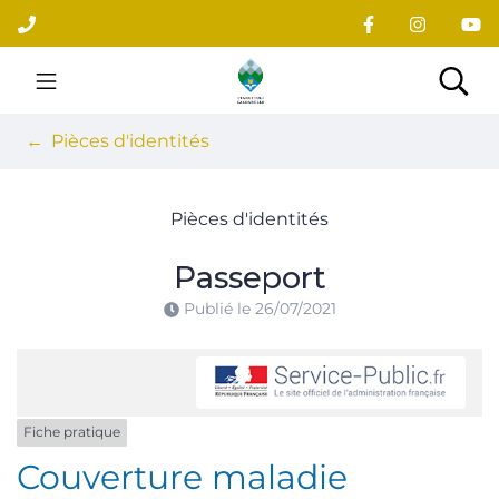
Gestion des traceurs
Aller
au
contenu
Site officiel du village
Rec
Pièces d'identités
Pièces d'identités
Passeport
Publié le
26/07/2021
Fiche pratique
Couverture maladie