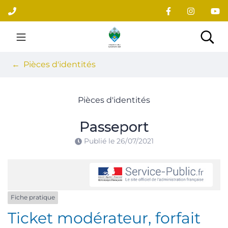
Gestion des traceurs
Aller
au
contenu
Site officiel du village
Rec
Pièces d'identités
Pièces d'identités
Passeport
Publié le
26/07/2021
Fiche pratique
Ticket modérateur, forfait